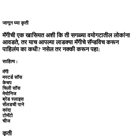
जाणून घ्या कृती
मॅगीची एक खासियत अशी कि ती सगळ्या वयोगटातील लोकांना
आवडते, तर याच आपल्या लाडक्या मॅगीचे सॅन्डविच करून
पाहिलंय का कधी? नसेल तर नक्की करून पहा:
साहित्य :
मॅगी
मस्टर्ड सॉस
केचप
चिली सॉस
मेयोनिज
ब्रेड स्लाइस
सॅलडची पाने
कांदा
टोमॅटो
चीज
कृती