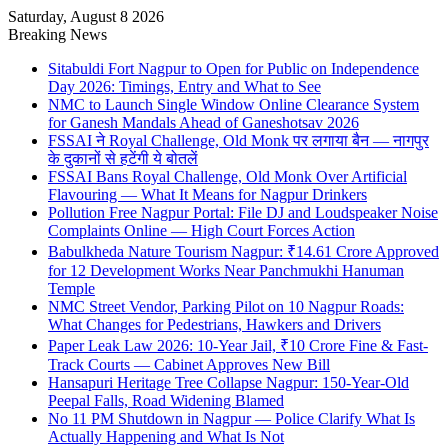
Saturday, August 8 2026
Breaking News
Sitabuldi Fort Nagpur to Open for Public on Independence
Day 2026: Timings, Entry and What to See
NMC to Launch Single Window Online Clearance System
for Ganesh Mandals Ahead of Ganeshotsav 2026
FSSAI ने Royal Challenge, Old Monk पर लगाया बैन — नागपुर
के दुकानों से हटेंगी ये बोतलें
FSSAI Bans Royal Challenge, Old Monk Over Artificial
Flavouring — What It Means for Nagpur Drinkers
Pollution Free Nagpur Portal: File DJ and Loudspeaker Noise
Complaints Online — High Court Forces Action
Babulkheda Nature Tourism Nagpur: ₹14.61 Crore Approved
for 12 Development Works Near Panchmukhi Hanuman
Temple
NMC Street Vendor, Parking Pilot on 10 Nagpur Roads:
What Changes for Pedestrians, Hawkers and Drivers
Paper Leak Law 2026: 10-Year Jail, ₹10 Crore Fine & Fast-
Track Courts — Cabinet Approves New Bill
Hansapuri Heritage Tree Collapse Nagpur: 150-Year-Old
Peepal Falls, Road Widening Blamed
No 11 PM Shutdown in Nagpur — Police Clarify What Is
Actually Happening and What Is Not