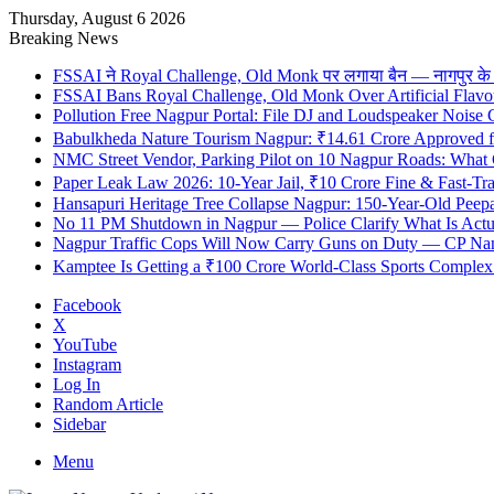
Thursday, August 6 2026
Breaking News
FSSAI ने Royal Challenge, Old Monk पर लगाया बैन — नागपुर के दुकान
FSSAI Bans Royal Challenge, Old Monk Over Artificial Flavo
Pollution Free Nagpur Portal: File DJ and Loudspeaker Noise
Babulkheda Nature Tourism Nagpur: ₹14.61 Crore Approved
NMC Street Vendor, Parking Pilot on 10 Nagpur Roads: What 
Paper Leak Law 2026: 10-Year Jail, ₹10 Crore Fine & Fast-T
Hansapuri Heritage Tree Collapse Nagpur: 150-Year-Old Peep
No 11 PM Shutdown in Nagpur — Police Clarify What Is Actu
Nagpur Traffic Cops Will Now Carry Guns on Duty — CP Nangr
Kamptee Is Getting a ₹100 Crore World-Class Sports Complex —
Facebook
X
YouTube
Instagram
Log In
Random Article
Sidebar
Menu