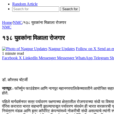
Random Article
Search for
Home
/
NMC
/
१३८ युवकांना मिळाला रोजगार
NMC
१३८ युवकांना मिळाला रोजगार
Nagpur Updates
Follow on X
Send an e
1 minute read
Facebook
X
LinkedIn
Messenger
Messenger
WhatsApp
Telegram
Sh
डॉ. कौस्तव चॅटर्जी
नागपूर
:- फॉर्च्युन फाउंडेशन आणि नागपूर महानगरपालिकेच्यावतीने आयोजित सहाव्य
होते.
पहिले मार्गदर्शनपर सत्र पर्यावरण रक्षणाच्या क्षेत्रातील रोजगाराच्या संधी या विष
पॅरिस करारात भारत सहभागी झाल्यापासून पर्यावरण संवर्धन ही भारत सरकारची प्र
नियंत्रण मंडळ आणि इतर कॉर्पोरेट कंपन्यांमध्ये नोकरीची संधी असल्याचे त्यांनी स