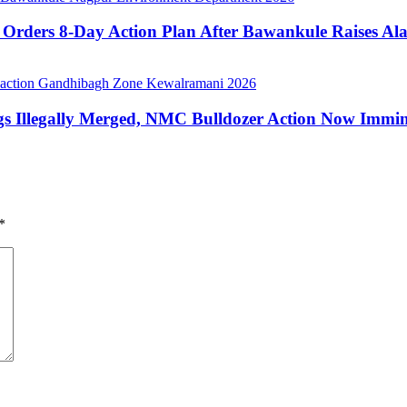
Orders 8-Day Action Plan After Bawankule Raises Al
gs Illegally Merged, NMC Bulldozer Action Now Immi
*