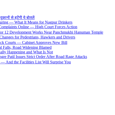
ों से हटेंगी ये बोतलें
uring — What It Means for Nagpur Drinkers
 Complaints Online — High Court Forces Action
 for 12 Development Works Near Panchmukhi Hanuman Temple
Changes for Pedestrians, Hawkers and Drivers
rack Courts — Cabinet Approves New Bill
al Falls, Road Widening Blamed
ally Happening and What Is Not
e Patil Issues Strict Order After Road Rage Attacks
 And the Facilities List Will Surprise You