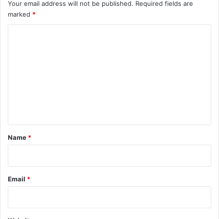
Your email address will not be published.
Required fields are
y
marked
*
T
o
C
B
e
o
S
m
i
m
g
n
e
e
n
d
I
t
n
*
Name
*
M
a
r
c
Email
*
h