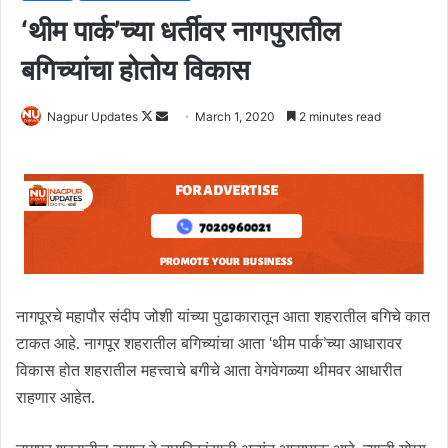
‘थीम पार्क’च्या धर्तीवर नागपुरातील
बगिच्यांचा होतोय विकास
Nagpur Updates
F
S
March 1, 2020
2 minutes read
o
e
l
n
l
d
o
a
w
n
o
e
n
m
X
a
नागपूरचे महापौर संदीप जोशी यांच्या पुढाकारातून आता शहरातील बगिचे कात
i
टाकत आहे. नागपूर शहरातील बगिच्यांचा आता ‘थीम पार्क’च्या आधारावर
l
विकास होत शहरातील महत्त्वाचे बगीचे आता वेगवेगळ्या थीमवर आधारीत
राहणार आहेत.