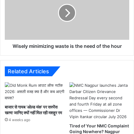
v
s
a
e
t
l
i
y
o
m
n
i
F
n
i
i
Wisely minimizing waste is the need of the hour
n
m
a
i
l
z
l
i
Related Articles
y
n
I
g
n
w
P
a
r
s
बाजार से गायब ‘ओल्ड मंक’ पर सस्पेंस
o
t
खत्म! जानिए क्यों नहीं मिल रही मशहूर रम
c
e
4 weeks ago
e
i
Tired of Your NMC Complaint
s
s
Going Nowhere? Nagpur
s
t