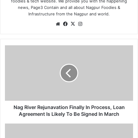
foodies & tech website. We provide you with the happening
news, Page3 Contain and all about Nagpur Foodies &
Infrastructure from the Nagpur and world.
We
Fa
X
Ins
bsi
ce
tag
te
bo
ra
ok
m
N
a
g
R
i
v
e
r
R
e
Nag River Rejunavation Finally In Process, Loan
j
Agreement Is Likely To Be Signed In March
u
n
W
a
i