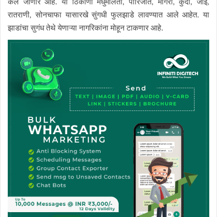
केले जाणार आहे. या ठिकाणी मधुमालती, पारिजात, मोगरा, कुंदा, जाई,
रातराणी, सोनचाफा यासारखे सुंगधी फुलझाडे लावण्यात आले आहेत. या
झाडांचा सुगंध तेथे येणाऱ्या नागरिकांना मोहून टाकणार आहे.