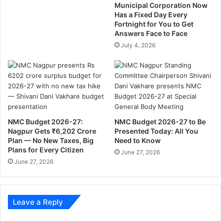
Municipal Corporation Now
,
h
Has a Fixed Day Every
L
e
Fortnight for You to Get
o
n
Answers Face to Face
a
e
July 4, 2026
n
e
A
d
g
o
r
f
e
t
e
h
m
e
NMC Budget 2026-27:
NMC Budget 2026-27 to Be
e
h
Nagpur Gets ₹6,202 Crore
Presented Today: All You
n
o
Plan — No New Taxes, Big
Need to Know
t
u
Plans for Every Citizen
June 27, 2026
I
r
June 27, 2026
s
L
i
k
Leave a Reply
e
l