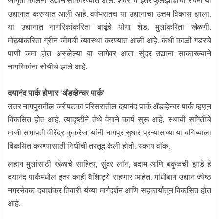
जागृती कॉलनी उद्यान साकारण्यात आले. शबरी व इतर फूलझाडांची रचना या
उद्यानात करण्यात आली आहे. वर्षभरातच या उद्यानाचा उत्तम विकास झाला.
या उद्यानात नागरिकांकरिता बाबूंचे योगा शेड, मुलांकरिता खेळणी,
मोठ्यांकरिता ग्रीन जीमची व्यवस्था करण्यात आली आहे. कधी काळी गडरचे
पाणी जमा होत असलेल्या या जागेवर आता सुंदर उद्याना साकारल्याने
नागरिकांना सोयीचे झाले आहे.
दयानंद पार्क होणार ‘ॲडव्हेन्चर पार्क’
उत्तर नागपुरातील जरीपटका परिसरातील दयानंद पार्क ॲडव्हेन्चर पार्क म्हणून
विकसित होत आहे. त्यादृष्टीने तेथे वेगाने कार्य सुरू आहे. स्थायी समितीचे
माजी सभापती वीरेंद्र कुकरेजा यांनी नागपूर सुधार प्रन्यासच्या या बगिच्याला
विकसित करण्यासाठी निधीची तरतूद केली होती. स्काय वॉक,
लहान मुलांसाठी खेळाचे साहित्य, सुंदर लॉन, बदाम आणि बकुळची झाडे हे
दयानंद पार्कमधील इतर काही वैशिष्ट्ये राहणार आहेत. गांधीबाग उद्यान ज्येष्ठ
नगरसेवक दयाशंकर तिवारी यंच्या मार्गदर्शन आणि सहकार्यातून विकसित होत
आहे.