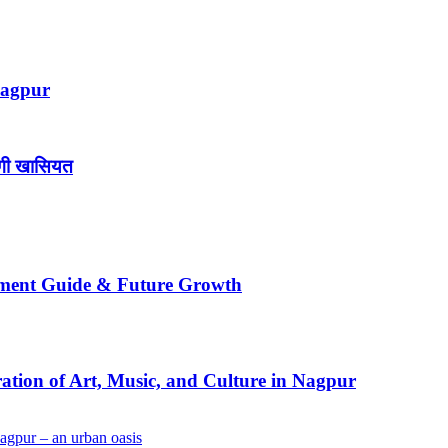
Nagpur
ोगी खासियत
pment Guide & Future Growth
tion of Art, Music, and Culture in Nagpur