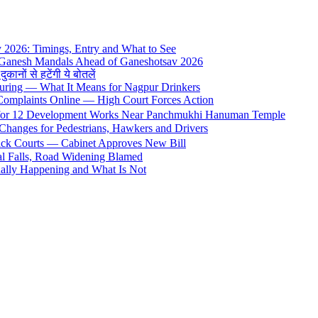
y 2026: Timings, Entry and What to See
 Ganesh Mandals Ahead of Ganeshotsav 2026
ों से हटेंगी ये बोतलें
uring — What It Means for Nagpur Drinkers
 Complaints Online — High Court Forces Action
 for 12 Development Works Near Panchmukhi Hanuman Temple
Changes for Pedestrians, Hawkers and Drivers
rack Courts — Cabinet Approves New Bill
al Falls, Road Widening Blamed
ally Happening and What Is Not