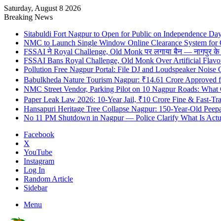
Saturday, August 8 2026
Breaking News
Sitabuldi Fort Nagpur to Open for Public on Independence Da
NMC to Launch Single Window Online Clearance System for
FSSAI ने Royal Challenge, Old Monk पर लगाया बैन — नागपुर के दुकान
FSSAI Bans Royal Challenge, Old Monk Over Artificial Flavo
Pollution Free Nagpur Portal: File DJ and Loudspeaker Noise
Babulkheda Nature Tourism Nagpur: ₹14.61 Crore Approved
NMC Street Vendor, Parking Pilot on 10 Nagpur Roads: What 
Paper Leak Law 2026: 10-Year Jail, ₹10 Crore Fine & Fast-T
Hansapuri Heritage Tree Collapse Nagpur: 150-Year-Old Peep
No 11 PM Shutdown in Nagpur — Police Clarify What Is Actu
Facebook
X
YouTube
Instagram
Log In
Random Article
Sidebar
Menu