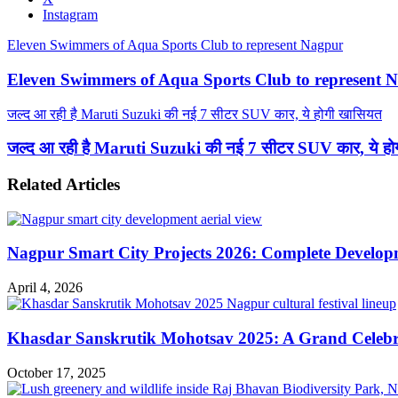
Instagram
Eleven Swimmers of Aqua Sports Club to represent Nagpur
Eleven Swimmers of Aqua Sports Club to represent 
जल्द आ रही है Maruti Suzuki की नई 7 सीटर SUV कार, ये होगी खासियत
जल्द आ रही है Maruti Suzuki की नई 7 सीटर SUV कार, ये ह
Related Articles
Nagpur Smart City Projects 2026: Complete Develo
April 4, 2026
Khasdar Sanskrutik Mohotsav 2025: A Grand Celebra
October 17, 2025