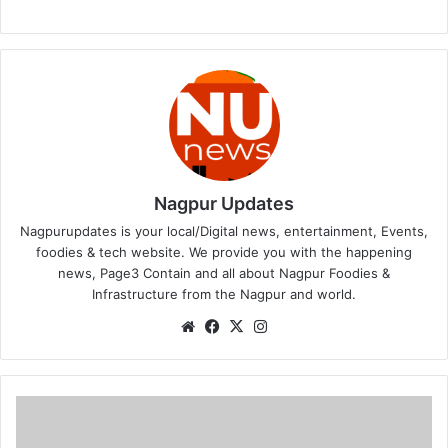
Nagpur Updates
Nagpurupdates is your local/Digital news, entertainment, Events,
foodies & tech website. We provide you with the happening
news, Page3 Contain and all about Nagpur Foodies &
Infrastructure from the Nagpur and world.
We
Fa
X
Ins
bsi
ce
tag
te
bo
ra
ok
m
N
a
g