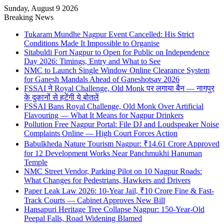
Sunday, August 9 2026
Breaking News
Tukaram Mundhe Nagpur Event Cancelled: His Strict
Conditions Made It Impossible to Organise
Sitabuldi Fort Nagpur to Open for Public on Independence
Day 2026: Timings, Entry and What to See
NMC to Launch Single Window Online Clearance System
for Ganesh Mandals Ahead of Ganeshotsav 2026
FSSAI ने Royal Challenge, Old Monk पर लगाया बैन — नागपुर
के दुकानों से हटेंगी ये बोतलें
FSSAI Bans Royal Challenge, Old Monk Over Artificial
Flavouring — What It Means for Nagpur Drinkers
Pollution Free Nagpur Portal: File DJ and Loudspeaker Noise
Complaints Online — High Court Forces Action
Babulkheda Nature Tourism Nagpur: ₹14.61 Crore Approved
for 12 Development Works Near Panchmukhi Hanuman
Temple
NMC Street Vendor, Parking Pilot on 10 Nagpur Roads:
What Changes for Pedestrians, Hawkers and Drivers
Paper Leak Law 2026: 10-Year Jail, ₹10 Crore Fine & Fast-
Track Courts — Cabinet Approves New Bill
Hansapuri Heritage Tree Collapse Nagpur: 150-Year-Old
Peepal Falls, Road Widening Blamed