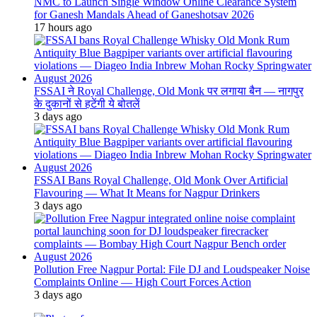
NMC to Launch Single Window Online Clearance System
for Ganesh Mandals Ahead of Ganeshotsav 2026
17 hours ago
FSSAI ने Royal Challenge, Old Monk पर लगाया बैन — नागपुर
के दुकानों से हटेंगी ये बोतलें
3 days ago
FSSAI Bans Royal Challenge, Old Monk Over Artificial
Flavouring — What It Means for Nagpur Drinkers
3 days ago
Pollution Free Nagpur Portal: File DJ and Loudspeaker Noise
Complaints Online — High Court Forces Action
3 days ago