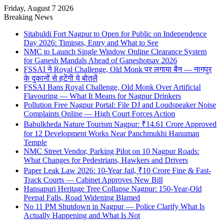
Friday, August 7 2026
Breaking News
Sitabuldi Fort Nagpur to Open for Public on Independence
Day 2026: Timings, Entry and What to See
NMC to Launch Single Window Online Clearance System
for Ganesh Mandals Ahead of Ganeshotsav 2026
FSSAI ने Royal Challenge, Old Monk पर लगाया बैन — नागपुर
के दुकानों से हटेंगी ये बोतलें
FSSAI Bans Royal Challenge, Old Monk Over Artificial
Flavouring — What It Means for Nagpur Drinkers
Pollution Free Nagpur Portal: File DJ and Loudspeaker Noise
Complaints Online — High Court Forces Action
Babulkheda Nature Tourism Nagpur: ₹14.61 Crore Approved
for 12 Development Works Near Panchmukhi Hanuman
Temple
NMC Street Vendor, Parking Pilot on 10 Nagpur Roads:
What Changes for Pedestrians, Hawkers and Drivers
Paper Leak Law 2026: 10-Year Jail, ₹10 Crore Fine & Fast-
Track Courts — Cabinet Approves New Bill
Hansapuri Heritage Tree Collapse Nagpur: 150-Year-Old
Peepal Falls, Road Widening Blamed
No 11 PM Shutdown in Nagpur — Police Clarify What Is
Actually Happening and What Is Not