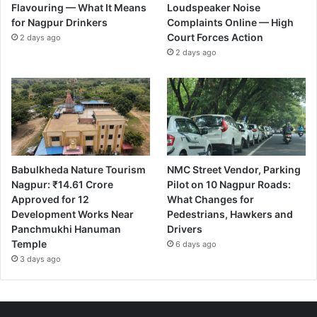
Flavouring — What It Means
Loudspeaker Noise
for Nagpur Drinkers
Complaints Online — High
Court Forces Action
2 days ago
2 days ago
Babulkheda Nature Tourism
NMC Street Vendor, Parking
Nagpur: ₹14.61 Crore
Pilot on 10 Nagpur Roads:
Approved for 12
What Changes for
Development Works Near
Pedestrians, Hawkers and
Panchmukhi Hanuman
Drivers
Temple
6 days ago
3 days ago