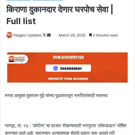
किराणा दुकानदार देणार घरपोच सेवा |
Full list
Nagpur Updates
F
S
March 26, 2020
2 minutes read
o
e
l
n
l
d
o
a
w
n
o
e
n
m
X
a
मनपा आयुक्त तुकाराम मुंढे यांच्या पुढाकारातून नागरिकांसाठी व्यवस्था
i
l
नागपूर, ता. २६ : ‘कोरोना’ चा प्रसार रोखण्यासाठी नागपुरात ‘लॉकडाऊन’ घोषित
करण्यात आले आहे. यादरम्यान अत्यावश्यक सेवांचे दुकान सुरू असले तरी