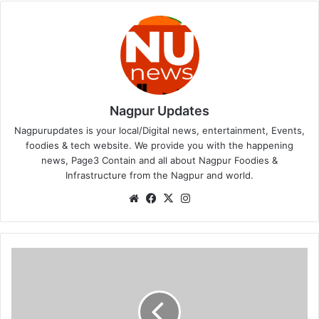
Nagpur Updates
Nagpurupdates is your local/Digital news, entertainment, Events,
foodies & tech website. We provide you with the happening
news, Page3 Contain and all about Nagpur Foodies &
Infrastructure from the Nagpur and world.
We
Fa
X
Ins
bsi
ce
tag
te
bo
ra
ok
m
ना
ग
पु
रा
त