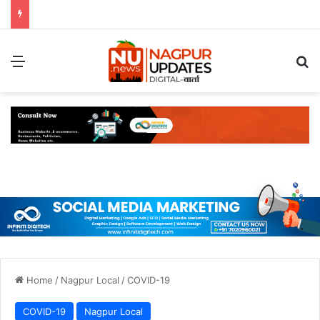
Menu
S
Home
/
Nagpur Local
/
COVID-19
COVID-19
Nagpur Local