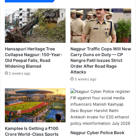
स
भे
चे
खा
स
दा
र
डॉ
Hansapuri Heritage Tree
Nagpur Traffic Cops Will Now
.
Collapse Nagpur: 150-Year-
Carry Guns on Duty — CP
Old Peepal Falls, Road
Nangre Patil Issues Strict
वि
Widening Blamed
Order After Road Rage
का
Attacks
स
2 weeks ago
3 weeks ago
म
हा
त्मे
यां
नी
दि
ला
5
Kamptee Is Getting a ₹100
0
Nagpur Cyber Police Book
Crore World-Class Sports