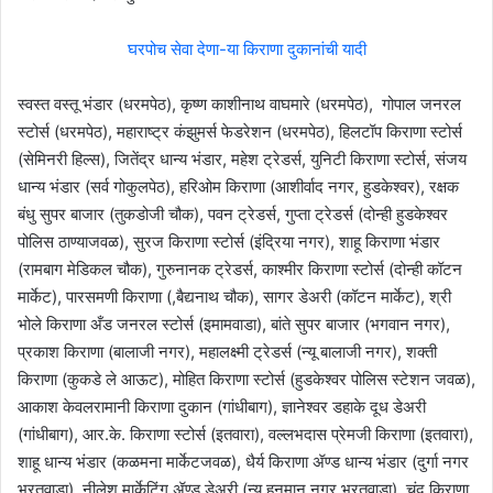
घरपोच सेवा देणा-या किराणा दुकानांची यादी
स्वस्त वस्तू भंडार (धरमपेठ), कृष्ण काशीनाथ वाघमारे (धरमपेठ), गोपाल जनरल
स्टोर्स (धरमपेठ), महाराष्ट्र कंझुमर्स फेडरेशन (धरमपेठ), हिलटॉप किराणा स्टोर्स
(सेमिनरी हिल्स), जितेंद्र धान्य भंडार, महेश ट्रेडर्स, युनिटी किराणा स्टोर्स, संजय
धान्य भंडार (सर्व गोकुलपेठ), हरिओम किराणा (आशीर्वाद नगर, हुडकेश्वर), रक्षक
बंधु सुपर बाजार (तुकडोजी चौक), पवन ट्रेडर्स, गुप्ता ट्रेडर्स (दोन्ही हुडकेश्वर
पोलिस ठाण्याजवळ), सुरज किराणा स्टोर्स (इंद्रिया नगर), शाहू किराणा भंडार
(रामबाग मेडिकल चौक), गुरुनानक ट्रेडर्स, काश्मीर किराणा स्टोर्स (दोन्ही कॉटन
मार्केट), पारसमणी किराणा (,बैद्यनाथ चौक), सागर डेअरी (कॉटन मार्केट), श्री
भोले किराणा अँड जनरल स्टोर्स (इमामवाडा), बांते सुपर बाजार (भगवान नगर),
प्रकाश किराणा (बालाजी नगर), महालक्ष्मी ट्रेडर्स (न्यू बालाजी नगर), शक्ती
किराणा (कुकडे ले आऊट), मोहित किराणा स्टोर्स (हुडकेश्वर पोलिस स्टेशन जवळ),
आकाश केवलरामानी किराणा दुकान (गांधीबाग), ज्ञानेश्वर डहाके दूध डेअरी
(गांधीबाग), आर.के. किराणा स्टोर्स (इतवारा), वल्लभदास प्रेमजी किराणा (इतवारा),
शाहू धान्य भंडार (कळमना मार्केटजवळ), धैर्य किराणा ॲण्ड धान्य भंडार (दुर्गा नगर
भरतवाडा), नीलेश मार्केटिंग ॲण्ड डेअरी (न्यू हनुमान नगर भरतवाडा), चंदु किराणा