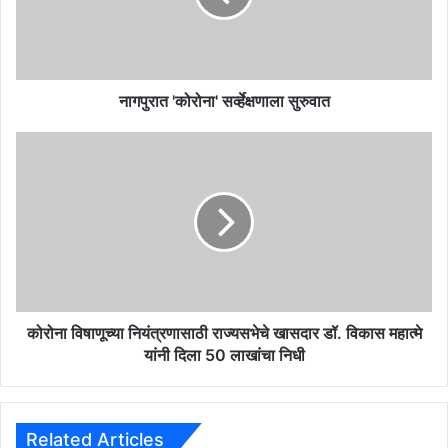
'
को
रो
ना
'
नागपुरात 'कोरोना' सर्व्हेक्षणाला सुरुवात
स
र्व्हे
को
क्ष
रो
णा
ना
ला
वि
सु
षा
रु
णू
वा
च्या
त
नि
यं
त्र
कोरोना विषाणूच्या नियंत्रणासाठी राज्यसभेचे खासदार डॉ. विकास महात्मे
णा
यांनी दिला 50 लाखांचा निधी
सा
ठी
रा
ज्य
Related Articles