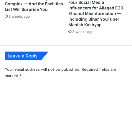
ला
Four Social Media
Complex — And the Facilities
खां
Influencers for Alleged E20
List Will Surprise You
चा
Ethanol Misinformation —
3 weeks ago
Including Bihar YouTuber
नि
Manish Kashyap
धी
3 weeks ago
Leave a Reply
Your email address will not be published.
Required fields are
marked
*
C
o
m
m
e
n