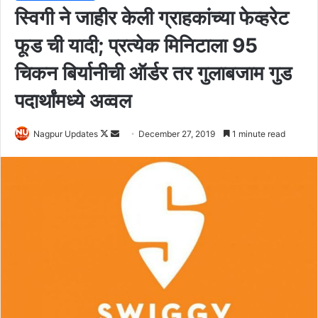
स्विगी ने जाहीर केली ग्राहकांच्या फेव्हरेट
फूड ची यादी; प्रत्येक मिनिटाला 95
चिकन बिर्यानीची ऑर्डर तर गुलाबजाम गुड
पदार्थांमध्ये अव्वल
Nagpur Updates
F
S
December 27, 2019
1 minute read
o
e
l
n
l
d
o
a
w
n
o
e
n
m
X
a
i
l