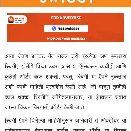
आता जेवण बनावट येत नसलं तरी प्रत्येक जण हमखास
स्विगी, झोमॅटो किंवा उबर इट्स या ऍप्सवरून कधीही आणि
कुठेही ऑर्डर करू शकतो. परंतु, स्विगी या ऍपने नुकतीच
अशी काही माहिती प्रदर्शित केली आहे, जी वाचून तुम्हीही
व्हाल थक्क. स्विगीने सांगितल्यानुसार, या ऍपवरून सर्वात
जास्त चिकन बिरयानी ऑर्डर केली जाते.
स्विगी ऍपने दिलेल्या माहितीनुसार जानेवारी ते ऑक्टोबर या
महिन्यांदरम्या देशभरात सर्वात जास्त ऑर्डर या चिकन