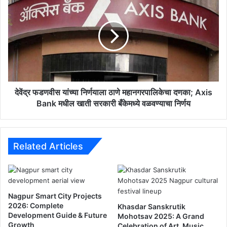
यो
वें
ज
द्र
ने
फ
सा
ड
ठी
ण
आ
वी
धा
स
र
यां
का
च्या
देवेंद्र फडणवीस यांच्या निर्णयाला ठाणे महानगरपालिकेचा दणका; Axis
र्ड
नि
Bank मधील खाती सरकारी बँकेमध्ये वळवण्याचा निर्णय
अ
र्ण
नि
या
वा
ला
र्य
ठा
Related Articles
,
णे
जा
म
णू
हा
न
न
Nagpur Smart City Projects
घ्या
ग
2026: Complete
Khasdar Sanskrutik
नि
र
Development Guide & Future
Mohotsav 2025: A Grand
य
पा
Growth
Celebration of Art, Music,