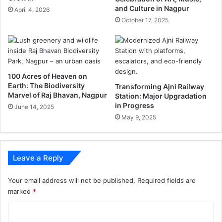
म
लि
and Culture in Nagpur
April 4, 2026
के
October 17, 2025
चा
द
ण
का
;
A
100 Acres of Heaven on
Earth: The Biodiversity
x
Transforming Ajni Railway
Marvel of Raj Bhavan, Nagpur
Station: Major Upgradation
i
in Progress
s
June 14, 2025
B
May 9, 2025
a
n
k
Leave a Reply
म
धी
ल
Your email address will not be published.
Required fields are
खा
marked
*
ती
C
स
र