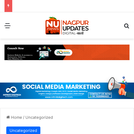
Menu
S
Home
/
Uncategorized
Uncategorized