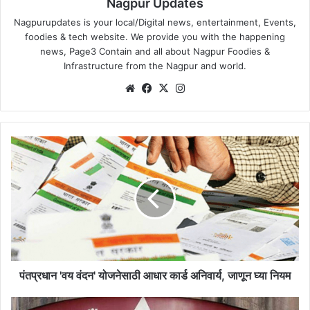
Nagpur Updates
Nagpurupdates is your local/Digital news, entertainment, Events,
foodies & tech website. We provide you with the happening
news, Page3 Contain and all about Nagpur Foodies &
Infrastructure from the Nagpur and world.
We
Fa
X
Ins
bsi
ce
tag
te
bo
ra
ok
m
पं
त
प्र
धा
न
'
व
य
वं
द
पंतप्रधान 'वय वंदन' योजनेसाठी आधार कार्ड अनिवार्य, जाणून घ्या नियम
न
'
दे