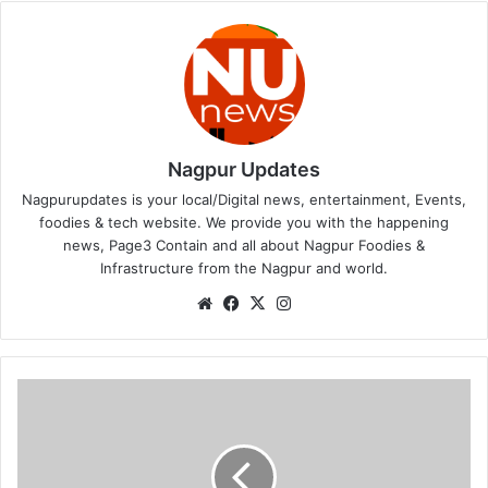
Nagpur Updates
Nagpurupdates is your local/Digital news, entertainment, Events,
foodies & tech website. We provide you with the happening
news, Page3 Contain and all about Nagpur Foodies &
Infrastructure from the Nagpur and world.
We
Fa
X
Ins
bsi
ce
tag
te
bo
ra
ok
m
हिं
ग
णा
टी
-