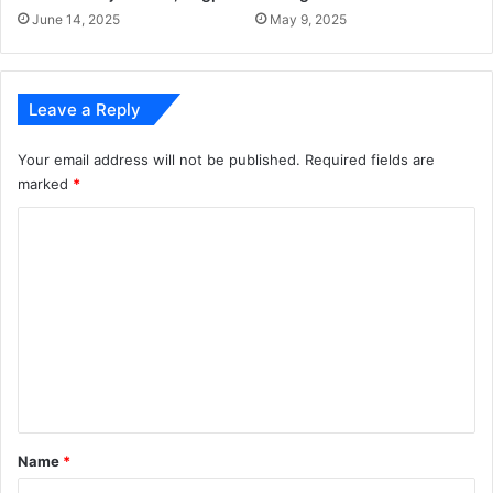
June 14, 2025
May 9, 2025
Leave a Reply
Your email address will not be published.
Required fields are
marked
*
C
o
m
m
e
n
t
*
Name
*