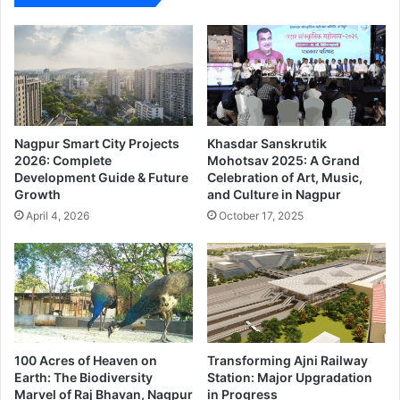
टे
ड़े
ल
मि
व
थ
र
क
का
औ
र
र
वा
त
ई
थ्य
Nagpur Smart City Projects
Khasdar Sanskrutik
2026: Complete
Mohotsav 2025: A Grand
Development Guide & Future
Celebration of Art, Music,
Growth
and Culture in Nagpur
April 4, 2026
October 17, 2025
100 Acres of Heaven on
Transforming Ajni Railway
Earth: The Biodiversity
Station: Major Upgradation
Marvel of Raj Bhavan, Nagpur
in Progress