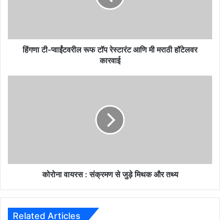
प्वा
ईं
ट
व
री
हिंगणा टी-प्वाईंटवरील रूफ टॉप रेस्टारंट आणि मी मराठी हॉटेलवर
ल
कारवाई
रू
फ
को
टॉ
रो
प
ना
रे
वा
स्टा
य
रं
र
ट
स
आ
:
णि
सं
मी
क्र
कोरोना वायरस : संक्रमण से जुड़े मिथक और तथ्य
म
म
रा
ण
ठी
से
हॉ
जु
Related Articles