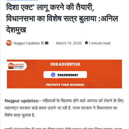
दिशा एक्ट’ लागू करने की तैयारी,
विधानसभा का विशेष सत्र बुलाया :अनिल
देशमुख
Nagpur Updates
F
S
March 14, 2020
1 minute read
o
e
l
n
l
d
o
a
w
n
o
e
n
m
X
a
Nagpur updates:
– महिलाओं के खिलाफ होने वाले अपराध को रोकने के लिए
i
महाराष्ट्र सरकार कड़े कदम उठाने जा रही है. राज्य सरकार ने विधानसभा का
l
विशेष सत्र बुलाया है.