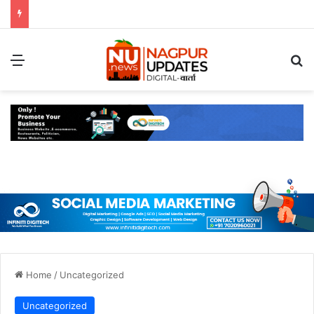
Menu
S
Home
/
Uncategorized
Uncategorized