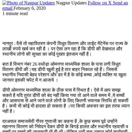
Nagpur Updates
Follow on X
Send an
email
February 6, 2020
1 minute read
नागपुर : वैसे तो महावितरण कंपनी विधुत वितरण और लाईट मेंटेनेंस पर राज्य के
लाखों रुपये खर्च कर रही है । पर ऐसा लग रहा है कि डीपी की देखभाल और
स्थानीय लोगो की सुरक्षा का कोई पुख्ता इंतजाम नहीं है।
बात है विभाग नंबर 26 वथोड़ा ओमनगर माध्यमिक शाला के पास लगी विधुत
वितरण डीपी की।यह डीपी खुली हुई है तार बाहर निकाल रहे हैं। जिससे
स्थानीय निवासी बेहद परेशान और डर में है के कोई बच्चा ,कोई व्यक्ति या खुला
जानवर इसकी चपेट में न आजाये ।
डीपी ओमनगर माध्यमिक शाला के ठीक पास में स्थित है। ऐसे में आप समझ
सकते है यदि तुरंत डीपी को बंद नहीं किया गया तो आने वाले समय में ,ये बच्चों
और आसपास से आने जाने वाले लोगों के लिए कितनी भयानक स्तिथि हो सकती
है। कभी भी कोई भी हादसा हो सकता है ।पर किसी अफसर का इस तरफ ध्यान
नहीं है।
दरअसल समाजसेवी गौरव गुप्ताजी का कहना है ,के कुछ समय पूर्व उन्होंने
महानगर वितरण को निवेदन देकर डीपी के बिगड़े हालत और स्थानीय रहवासी व
बच्चों पर खतरे की जानकारी भी दी थी।लेकिन अभी तक उसपर कोई कार्यवाही