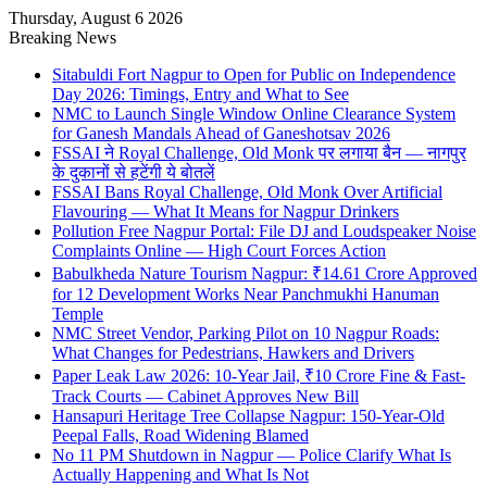
Thursday, August 6 2026
Breaking News
Sitabuldi Fort Nagpur to Open for Public on Independence
Day 2026: Timings, Entry and What to See
NMC to Launch Single Window Online Clearance System
for Ganesh Mandals Ahead of Ganeshotsav 2026
FSSAI ने Royal Challenge, Old Monk पर लगाया बैन — नागपुर
के दुकानों से हटेंगी ये बोतलें
FSSAI Bans Royal Challenge, Old Monk Over Artificial
Flavouring — What It Means for Nagpur Drinkers
Pollution Free Nagpur Portal: File DJ and Loudspeaker Noise
Complaints Online — High Court Forces Action
Babulkheda Nature Tourism Nagpur: ₹14.61 Crore Approved
for 12 Development Works Near Panchmukhi Hanuman
Temple
NMC Street Vendor, Parking Pilot on 10 Nagpur Roads:
What Changes for Pedestrians, Hawkers and Drivers
Paper Leak Law 2026: 10-Year Jail, ₹10 Crore Fine & Fast-
Track Courts — Cabinet Approves New Bill
Hansapuri Heritage Tree Collapse Nagpur: 150-Year-Old
Peepal Falls, Road Widening Blamed
No 11 PM Shutdown in Nagpur — Police Clarify What Is
Actually Happening and What Is Not