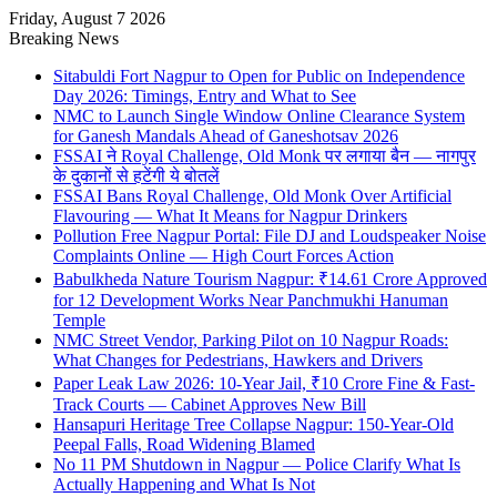
Friday, August 7 2026
Breaking News
Sitabuldi Fort Nagpur to Open for Public on Independence
Day 2026: Timings, Entry and What to See
NMC to Launch Single Window Online Clearance System
for Ganesh Mandals Ahead of Ganeshotsav 2026
FSSAI ने Royal Challenge, Old Monk पर लगाया बैन — नागपुर
के दुकानों से हटेंगी ये बोतलें
FSSAI Bans Royal Challenge, Old Monk Over Artificial
Flavouring — What It Means for Nagpur Drinkers
Pollution Free Nagpur Portal: File DJ and Loudspeaker Noise
Complaints Online — High Court Forces Action
Babulkheda Nature Tourism Nagpur: ₹14.61 Crore Approved
for 12 Development Works Near Panchmukhi Hanuman
Temple
NMC Street Vendor, Parking Pilot on 10 Nagpur Roads:
What Changes for Pedestrians, Hawkers and Drivers
Paper Leak Law 2026: 10-Year Jail, ₹10 Crore Fine & Fast-
Track Courts — Cabinet Approves New Bill
Hansapuri Heritage Tree Collapse Nagpur: 150-Year-Old
Peepal Falls, Road Widening Blamed
No 11 PM Shutdown in Nagpur — Police Clarify What Is
Actually Happening and What Is Not