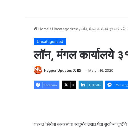
Home
/
Uncategorized
/
लॉन, मंगल कार्यालये ३१ मार्च पर्यंत 
Uncategorized
लॉन, मंगल कार्यालये ३१ म
Nagpur Updates
F
S
March 16, 2020
o
e
l
n
Facebook
X
LinkedIn
Messeng
l
d
o
a
w
n
o
e
n
m
शहरात ‘कोरोना व्हायरस’चा प्रादुर्भाव लक्षात घेता सुरक्षेच्या दृष्
X
a