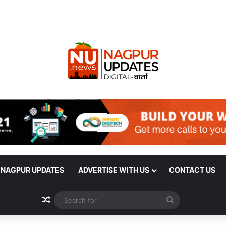
| NAGPUR UPDATES
ADVERTISE WITH US
CONTACT US
Random Article
Search
for