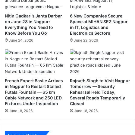
S
ला
a
ख
Nitin Gadkari’s Janta Darbar
6 New Companies Secure
s
के
on June 28 in Nagpur:
Space at MIHAN SEZ Nagpur
p
जे
Everything You Need to
in IT, Logistics and
i
व
Know Before You Go
Electronics Sectors
r
र
June 24, 2026
June 22, 2026
i
उ
n
ड़ा
g
ले
t
ग
e
ए
e
चो
n
र
French Expert Basile Arrives
Rajnath Singh to Visit Nagpur
a
in Nagpur to Restart Stalled
Tomorrow — Security
Futala Fountain — 65 km
Rehearsal Held Today,
g
Cable Network and 250 LED
Several Roads Temporarily
e
Fixtures Under Inspection
Closed
r
June 18, 2026
June 18, 2026
s
a
t
G