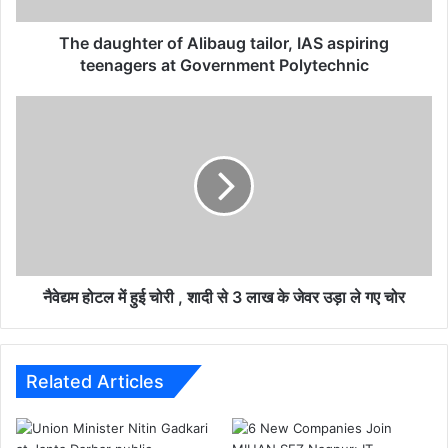
t
e
The daughter of Alibaug tailor, IAS aspiring
r
teenagers at Government Polytechnic
o
f
नै
A
वे
l
द्य
i
म
b
हो
a
ट
u
ल
g
में
t
हु
a
ई
नैवेद्यम होटल में हुई चोरी , शादी से 3 लाख के जेवर उड़ा ले गए चोर
i
चो
l
री
o
,
r
शा
Related Articles
,
दी
I
से
A
3