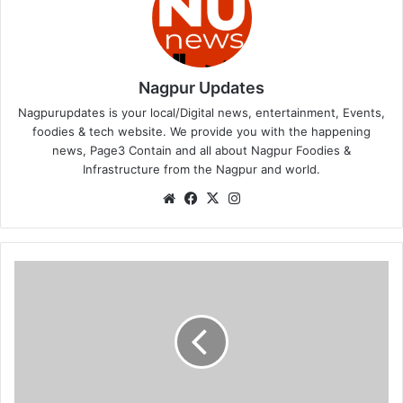
Nagpur Updates
Nagpurupdates is your local/Digital news, entertainment, Events,
foodies & tech website. We provide you with the happening
news, Page3 Contain and all about Nagpur Foodies &
Infrastructure from the Nagpur and world.
We
Fa
X
Ins
bsi
ce
tag
te
bo
ra
ok
m
T
h
e
d
a
u
g
h