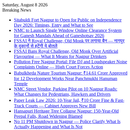
Saturday, August 8 2026
Breaking News
Sitabuldi Fort Nagpur to Open for Public on Independence
Day 2026: Timings, Entry and What to See
NMC to Launch Single Window Online Clearance System
for Ganesh Mandals Ahead of Ganeshotsav 2026
FSSAI ने Royal Challenge, Old Monk पर लगाया बैन — नागपुर
के दुकानों से हटेंगी ये बोतलें
FSSAI Bans Royal Challenge, Old Monk Over Artificial
Flavouring — What It Means for Nagpur Drinkers
Pollution Free Nagpur Portal: File DJ and Loudspeaker Noise
Complaints Online — High Court Forces Action
Babulkheda Nature Tourism Nagpur: ₹14.61 Crore Approved
for 12 Development Works Near Panchmukhi Hanuman
Temple
NMC Street Vendor, Parking Pilot on 10 Nagpur Roads:
What Changes for Pedestrians, Hawkers and Drivers
Paper Leak Law 2026: 10-Year Jail, ₹10 Crore Fine & Fast-
Track Courts — Cabinet Approves New Bill
Hansapuri Heritage Tree Collapse Nagpur: 150-Year-Old
Peepal Falls, Road Widening Blamed
No 11 PM Shutdown in Nagpur — Police Clarify What Is
Actually Happening and What Is Not