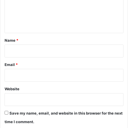
m
e
m
s
e
n
t
*
Name
*
Email
*
Website
Save my name, email, and website in this browser for the next
time I comment.