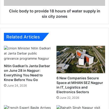
d
e
y
d
t
Civic body to provide 18 hours of water supply in
f
o
six city zones
o
p
r
r
t
o
h
v
Related Articles
e
i
V
d
i
e
z
1
z
8
Nitin Gadkari’s Janta Darbar
y
h
on June 28 in Nagpur:
T
o
Everything You Need to
r
u
6 New Companies Secure
Know Before You Go
o
r
Space at MIHAN SEZ Nagpur
June 24, 2026
p
in IT, Logistics and
s
Electronics Sectors
h
o
y
f
June 22, 2026
i
w
n
a