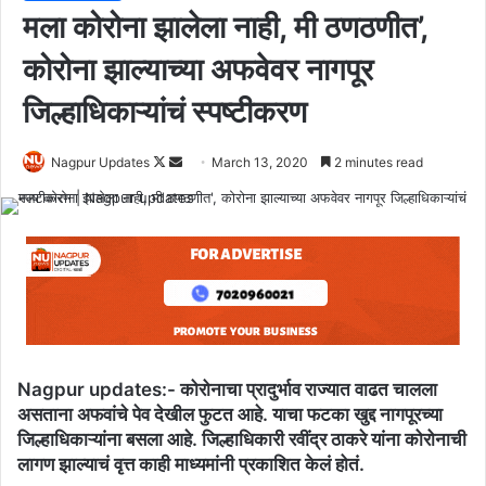
मला कोरोना झालेला नाही, मी ठणठणीत’,
कोरोना झाल्याच्या अफवेवर नागपूर
जिल्हाधिकाऱ्यांचं स्पष्टीकरण
Nagpur Updates
F
S
March 13, 2020
2 minutes read
o
e
l
n
l
d
o
a
w
n
o
e
n
m
X
a
Nagpur updates:-
कोरोनाचा प्रादुर्भाव राज्यात वाढत चालला
i
असताना अफवांचे पेव देखील फुटत आहे. याचा फटका खुद्द नागपूरच्या
l
जिल्हाधिकाऱ्यांना बसला आहे. जिल्हाधिकारी रवींद्र ठाकरे यांना कोरोनाची
लागण झाल्याचं वृत्त काही माध्यमांनी प्रकाशित केलं होतं.