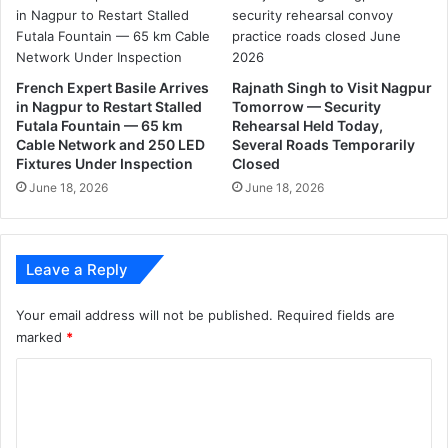
t
t
h
e
e
r
W
s
French Expert Basile Arrives
Rajnath Singh to Visit Nagpur
e
u
in Nagpur to Restart Stalled
Tomorrow — Security
s
p
Futala Fountain — 65 km
Rehearsal Held Today,
t
p
Cable Network and 250 LED
Several Roads Temporarily
Z
l
Fixtures Under Inspection
Closed
o
y
June 18, 2026
June 18, 2026
n
i
e
n
c
s
r
i
Leave a Reply
i
x
c
c
Your email address will not be published.
Required fields are
k
i
marked
*
e
t
t
y
C
t
z
o
e
o
m
a
n