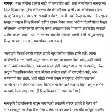
नागपूर :
मला कोरोना झालेले नाही, मी ठणठणीत आहे, असं स्पष्टीकरण नागपूरच्या
जिल्हाधिकाऱ्यांवर प्रेस कॉन्फरन्स घेत देण्याची वेळ आली आहे. कोरोनाचा वाढता
प्रादुर्भाव पाहता सध्या प्रशासनाची तारांबळ उडाली आहे. जिल्हा प्रशासनाचे प्रमुख
म्हणून नागपूरचे जिल्हाधिकारी रवींद्र ठाकरे दिवस रात्र आरोग्य यंत्रणेसोबत मिळून
कोरोनाला थांबवण्यासाठी प्रयत्न करत असताना एका वेगळ्याच अडचणीत सापडले
आहेत. कारण काही माध्यमांनी त्यांच्या संदर्भात भ्रामक बातमी दिली. यामुळं नागपूर
जिल्हा प्रशासनात चांगलाच गोंधळ उडाला आहे.
‘नागपूरचे जिल्हाधिकारी रवींद्र ठाकरे खुद्द कोरोना बाधित झाले आहे. त्यांना
कोरोनाची लागण झाली असून त्यांना रुग्णालयात दाखल केले आहे’, अशी खोटी
बातमी काही माध्यमांवर दाखवण्यात आली होती. त्यामुळे आज सर्व धावपळीतून वेळ
काढून जिल्हाधिकाऱ्यांना ‘मला कोरोना झालेला नाही, मी ठणठणीत आहे’, असं
सांगण्याची वेळ आली. अशी खोटी बातमी देऊन नागपुरात भीतीचे वातावरण
पसरविणाऱ्या संबंधित माध्यमांच्या विरोधात पोलिसांकडे तक्रार दिली असून कठोर
कारवाई केली जाईल अस ही जिल्हाधिकाऱ्यांनी स्पष्ट केले आहे.
नागपूरचे जिल्हाधिकारी म्हणून जबाबदारी असलेले रवींद्र ठाकरे हे गेल्या वर्षी
सप्टेंबरपासून त्याठिकाणी कार्यरत आहेत. रवींद्र ठाकरे यांना दीड वर्षापूर्वी भारतीय