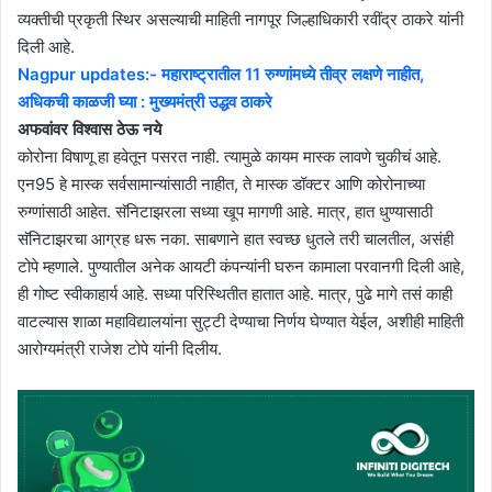
व्यक्तीची प्रकृती स्थिर असल्याची माहिती नागपूर जिल्हाधिकारी रवींद्र ठाकरे यांनी
दिली आहे.
Nagpur updates:- महाराष्ट्रातील 11 रुग्णांमध्ये तीव्र लक्षणे नाहीत,
अधिकची काळजी घ्या : मुख्यमंत्री उद्धव ठाकरे
अफवांवर विश्वास ठेऊ नये
कोरोना विषाणू हा हवेतून पसरत नाही. त्यामुळे कायम मास्क लावणे चुकीचं आहे.
एन95 हे मास्क सर्वसामान्यांसाठी नाहीत, ते मास्क डॉक्टर आणि कोरोनाच्या
रुग्णांसाठी आहेत. सॅनिटाझरला सध्या खूप मागणी आहे. मात्र, हात धुण्यासाठी
सॅनिटाझरचा आग्रह धरू नका. साबणाने हात स्वच्छ धुतले तरी चालतील, असंही
टोपे म्हणाले. पुण्यातील अनेक आयटी कंपन्यांनी घरुन कामाला परवानगी दिली आहे,
ही गोष्ट स्वीकाहार्य आहे. सध्या परिस्थितीत हातात आहे. मात्र, पुढे मागे तसं काही
वाटल्यास शाळा महाविद्यालयांना सुट्टी देण्याचा निर्णय घेण्यात येईल, अशीही माहिती
आरोग्यमंत्री राजेश टोपे यांनी दिलीय.