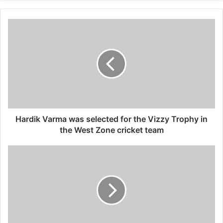
te
bo
ra
ok
m
H
a
r
d
i
k
V
a
r
m
Hardik Varma was selected for the Vizzy Trophy in
a
the West Zone cricket team
w
a
C
s
i
s
v
e
i
l
c
e
b
c
o
t