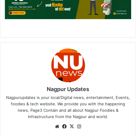
Nagpur Updates
Nagpurupdates is your local/Digital news, entertainment, Events,
foodies & tech website. We provide you with the happening
news, Page3 Contain and all about Nagpur Foodies &
Infrastructure from the Nagpur and world.
We
Fa
X
Ins
bsi
ce
tag